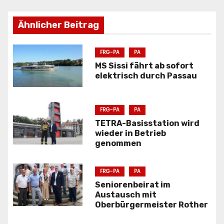
t
r
Ähnlicher Beitrag
a
FRG-PA
PA
g
MS Sissi fährt ab sofort
elektrisch durch Passau
s
n
FRG-PA
PA
a
TETRA-Basisstation wird
wieder in Betrieb
v
genommen
i
FRG-PA
PA
g
Seniorenbeirat im
Austausch mit
a
Oberbürgermeister Rother