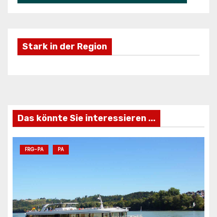
Stark in der Region
Freizeifahrzeuge Krieg
Ei
ANZEIGE
AN
Das könnte Sie interessieren ...
FRG-PA
PA