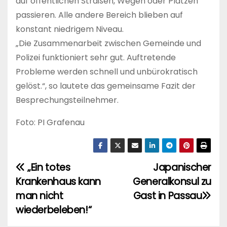
auf öffentlichen Straßen, Wegen oder Plätzen
passieren. Alle andere Bereich blieben auf
konstant niedrigem Niveau.
„Die Zusammenarbeit zwischen Gemeinde und
Polizei funktioniert sehr gut. Auftretende
Probleme werden schnell und unbürokratisch
gelöst.“, so lautete das gemeinsame Fazit der
Besprechungsteilnehmer.
Foto: PI Grafenau
„Ein totes
Japanischer
B
Krankenhaus kann
Generalkonsul zu
e
man nicht
Gast in Passau
i
wiederbeleben!“