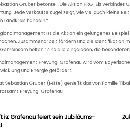
bastian Gruber betonte: „Die Aktion FRG-Eis verbindet Ge
ung. Jede verkaufte Kugel zeigt, wie viel auch kleine B
m Landkreis handeln.“
gionalmanagement ist die Aktion ein gelungenes Beispiel f
machen, Zusammenarbeit fördern und die Identifikation 
Gemeinsam helfen.“ sind alle eingeladen, die besonderen
nalmanagement Freyung-Grafenau wird vom Bayerischen 
wicklung und Energie gefördert.
rat Sebastian Gruber (Mitte) genießt das von Familie Tibald
dratsamt Freyung-Grafenau
t is: Grafenau feiert sein Jubiläums-
Zu
agsnavigation
!