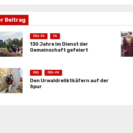
er Beitrag
FRG-PA
PA
130 Jahre im Dienst der
Gemeinschaft gefeiert
FRG
FRG-PA
Den Urwaldreliktkäfern auf der
Spur