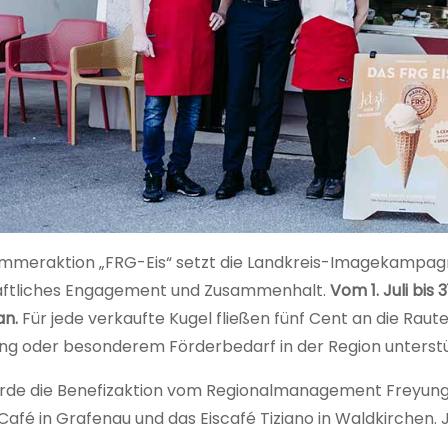
ommeraktion „FRG-Eis“ setzt die Landkreis-Imagekampagne
aftliches Engagement und Zusammenhalt.
Vom 1. Juli bis
an.
Für jede verkaufte Kugel fließen fünf Cent an die Raut
ng oder besonderem Förderbedarf in der Region unterstü
wurde die Benefizaktion vom Regionalmanagement Freyung-G
Café in Grafenau und das Eiscafé Tiziano in Waldkirchen. J