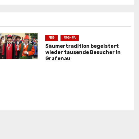
FRG
FRG-PA
Säumertradition begeistert
wieder tausende Besucher in
Grafenau