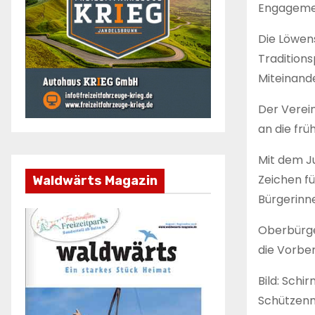
Engageme
Die Löwen
Tradition
Miteinand
Der Verei
an die frü
Mit dem Ju
Zeichen f
Waldwärts Magazin
Bürgerinn
Oberbürge
die Vorbe
Bild: Schi
Schützenm