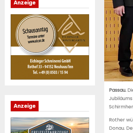
Anzeige
Passau.
Di
Jubiläums
Anzeige
Schirmherr
Rother wür
Donau. De