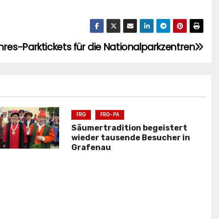
hres-Parktickets für die Nationalparkzentren
FRG
FRG-PA
Säumertradition begeistert
wieder tausende Besucher in
Grafenau