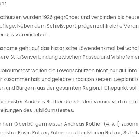
nt.
schützen wurden 1926 gegründet und verbinden bis heute
spflege. Neben dem Schießsport prägen zahlreiche Vera
er das Vereinsleben.
nsname geht auf das historische Löwendenkmal bei Schaldi
here Straßenverbindung zwischen Passau und Vilshofen er
biläumsfest wollen die Löwenschützen nicht nur auf ihre
ür Zusammenhalt und gelebte Tradition setzen. Geplant i
en und Bürgern aus der gesamten Region. Höhepunkt soll
rmeister Andreas Rother dankte den Vereinsvertretern 
reitungen des Jubiläumsfestes.
rmherr Oberbürgermeister Andreas Rother (4. v. l) zusammen
eister Erwin Ratzer, Fahnenmutter Marion Ratzer, Schat