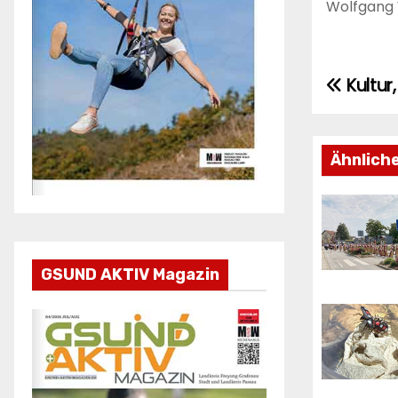
Wolfgang 
Kultur
Beitr
Ähnlich
GSUND AKTIV Magazin