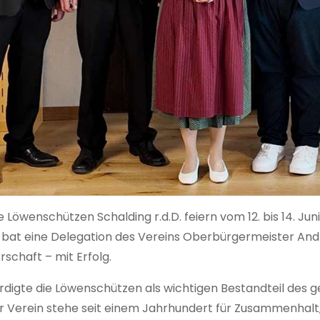
e Löwenschützen Schalding r.d.D. feiern vom 12. bis 14. Jun
 bat eine Delegation des Vereins Oberbürgermeister And
schaft – mit Erfolg.
digte die Löwenschützen als wichtigen Bestandteil des ge
r Verein stehe seit einem Jahrhundert für Zusammenhalt,