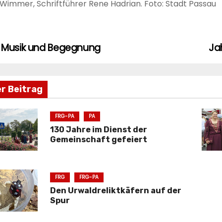
Wimmer, Schriftführer Rene Hadrian. Foto: Stadt Passau
, Musik und Begegnung
Ja
agsnavigation
er Beitrag
FRG-PA
PA
130 Jahre im Dienst der
Gemeinschaft gefeiert
FRG
FRG-PA
Den Urwaldreliktkäfern auf der
Spur