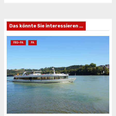
Freizeifahrzeuge Krieg
Ei
ANZEIGE
AN
Das könnte Sie interessieren ...
FRG-PA
PA