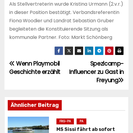
Als Stellvertreterin wurde Kristina Urmann (2.v.r.)
in dieser Position bestätigt. Verbandsreferentin
Fiona Woodier und Landrat Sebastian Gruber
begleiteten die Konstituierende Sitzung als
kommunale Partner. Foto: Markt Schönberg
Wenn Playmobil
Spezlcamp-
B
Geschichte erzählt
Influencer zu Gast in
e
Freyung
i
t
Ähnlicher Beitrag
r
FRG-PA
PA
a
MS Sissi fährt ab sofort