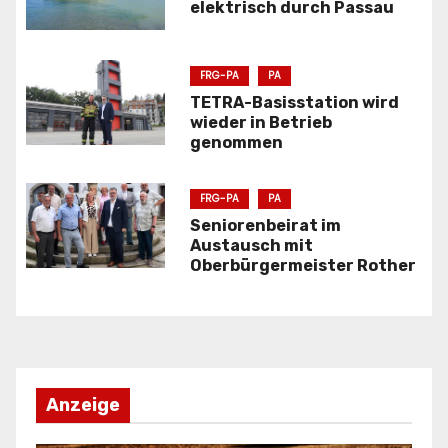
g
elektrisch durch Passau
s
FRG-PA
PA
n
TETRA-Basisstation wird
wieder in Betrieb
a
genommen
v
FRG-PA
PA
i
Seniorenbeirat im
g
Austausch mit
Oberbürgermeister Rother
a
t
i
o
Anzeige