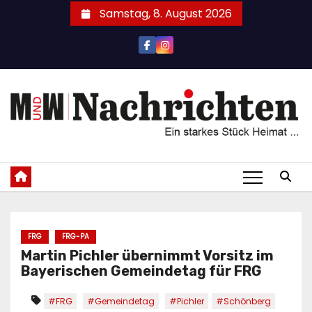
Zum
Samstag, 8. August 2026
Inhalt
springen
FRG
FRG-PA
Martin Pichler übernimmt Vorsitz im
Bayerischen Gemeindetag für FRG
#FRG
#Gemeindetag
#Pichler
#Schönberg