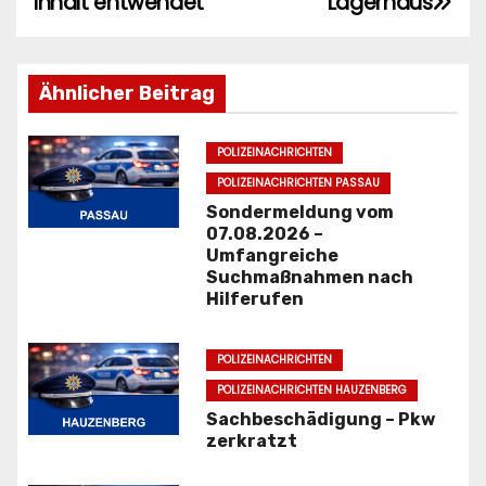
Inhalt entwendet
Lagerhaus
i
t
Ähnlicher Beitrag
r
POLIZEINACHRICHTEN
a
POLIZEINACHRICHTEN PASSAU
g
Sondermeldung vom
07.08.2026 –
s
Umfangreiche
Suchmaßnahmen nach
n
Hilferufen
a
POLIZEINACHRICHTEN
v
POLIZEINACHRICHTEN HAUZENBERG
i
Sachbeschädigung – Pkw
zerkratzt
g