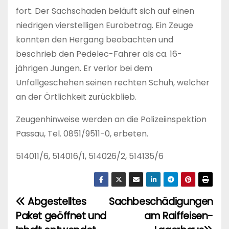
fort. Der Sachschaden beläuft sich auf einen
niedrigen vierstelligen Eurobetrag. Ein Zeuge
konnten den Hergang beobachten und
beschrieb den Pedelec-Fahrer als ca. 16-
jährigen Jungen. Er verlor bei dem
Unfallgeschehen seinen rechten Schuh, welcher
an der Örtlichkeit zurückblieb.
Zeugenhinweise werden an die Polizeiinspektion
Passau, Tel. 0851/9511-0, erbeten.
514011/6, 514016/1, 514026/2, 514135/6
Abgestelltes
Sachbeschädigungen
B
Paket geöffnet und
am Raiffeisen-
e