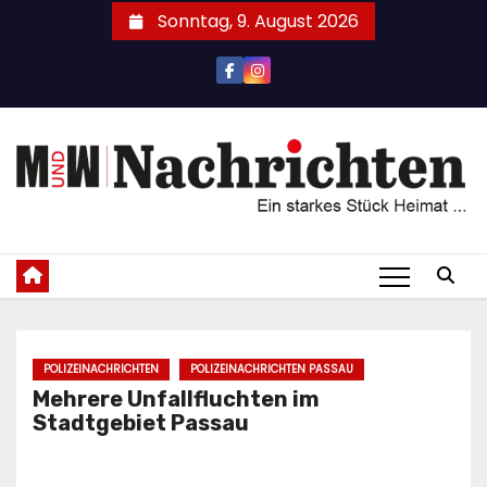
Zum
Sonntag, 9. August 2026
Inhalt
springen
POLIZEINACHRICHTEN
POLIZEINACHRICHTEN PASSAU
Mehrere Unfallfluchten im
Stadtgebiet Passau