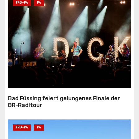
FRG-PA
PA
Bad Füssing feiert gelungenes Finale der
BR-Radltour
FRG-PA
PA