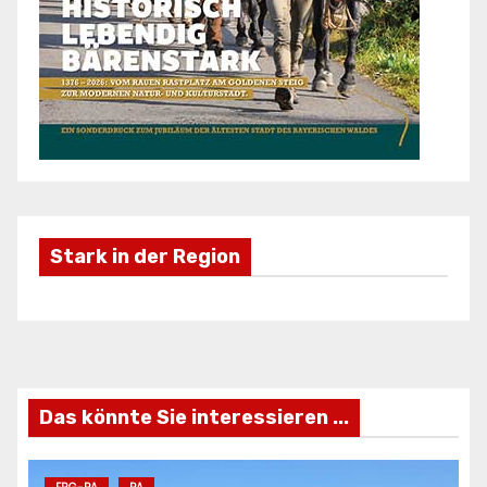
Stark in der Region
Freizeifahrzeuge Krieg
Ei
ANZEIGE
AN
Das könnte Sie interessieren ...