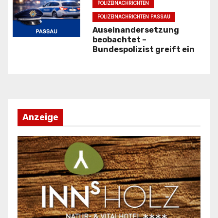
a
POLIZEINACHRICHTEN
POLIZEINACHRICHTEN PASSAU
t
Auseinandersetzung
beobachtet –
i
Bundespolizist greift ein
o
n
Anzeige