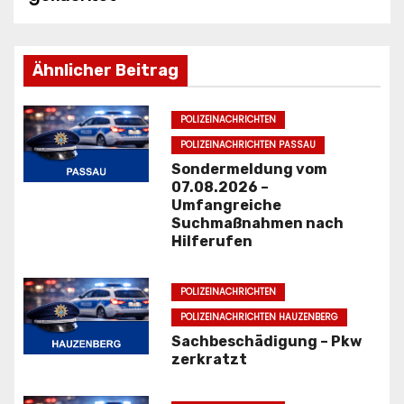
i
t
Ähnlicher Beitrag
r
POLIZEINACHRICHTEN
a
POLIZEINACHRICHTEN PASSAU
g
Sondermeldung vom
07.08.2026 –
s
Umfangreiche
Suchmaßnahmen nach
n
Hilferufen
a
POLIZEINACHRICHTEN
v
POLIZEINACHRICHTEN HAUZENBERG
i
Sachbeschädigung – Pkw
zerkratzt
g