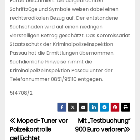
Farbe beschmiert. Die aufgebrachten
Schriftzüge und Symbole weisen dabei einen
rechtsradikalen Bezug auf. Der entstandene
Sachschaden wird auf einen niedrigen
vierstelligen Betrag geschätzt. Das Kommissariat
Staatsschutz der Kriminalpolizeiinspektion
Passau hat die Ermittlungen übernommen.
Sachdienliche Hinweise nimmt die
Kriminalpolizeiinspektion Passau unter der
Telefonnummer 0851/95110 entgegen.
514708/2
Moped-Tuner vor
Mit „Testbuchung“
B
Polizeikontrolle
900 Euro verloren
e
geflüchtet