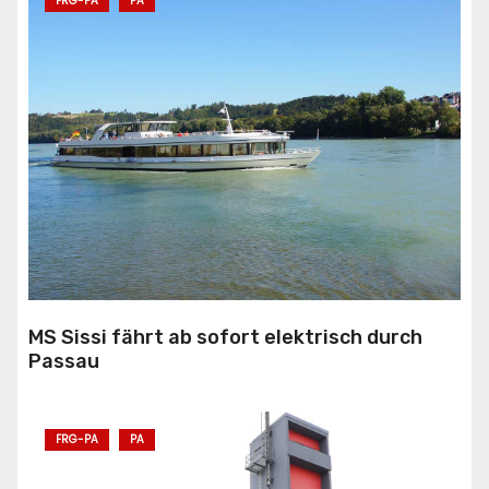
FRG-PA
PA
MS Sissi fährt ab sofort elektrisch durch
Passau
FRG-PA
PA