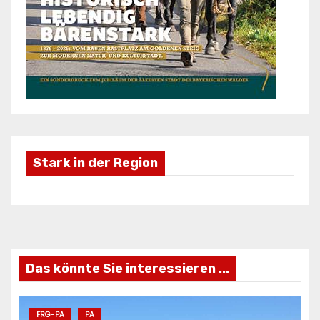
Stark in der Region
Freizeifahrzeuge Krieg
Ei
ANZEIGE
AN
Das könnte Sie interessieren ...
FRG-PA
PA