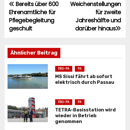
Bereits über 600
Weichenstellungen
B
Ehrenamtliche für
für zweite
e
Pflegebegleitung
Jahreshälfte und
i
geschult
darüber hinaus
t
r
Ähnlicher Beitrag
a
FRG-PA
PA
g
MS Sissi fährt ab sofort
elektrisch durch Passau
s
n
FRG-PA
PA
a
TETRA-Basisstation wird
wieder in Betrieb
v
genommen