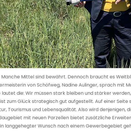
.
Manche Mittel sind bewährt. Dennoch braucht es Weitblic
ermeisterin von Schöfweg, Nadine Aulinger, sprach mit Md
 lautet die: Wir müssen stark bleiben und stärker werd
st zum Glück strategisch gut aufgestellt. Auf einer Seit
tur, Tourismus und Lebensqualität. Also wird denjenigen, d
Baugebiet mit neuen Parzellen bietet zusätzliche Erweit
 Ein langgehegter Wunsch nach einem Gewerbegebiet geht 