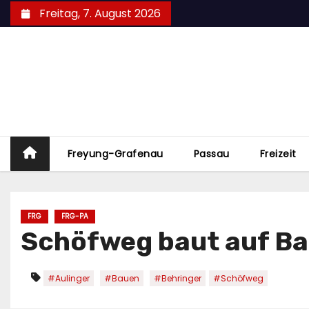
Zum
Freitag, 7. August 2026
Inhalt
springen
Freyung-Grafenau
Passau
Freizeit
FRG
FRG-PA
Schöfweg baut auf B
#Aulinger
#Bauen
#Behringer
#Schöfweg