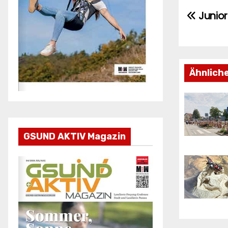
Junior
Beitr
Ähnlich
GSUND AKTIV Magazin