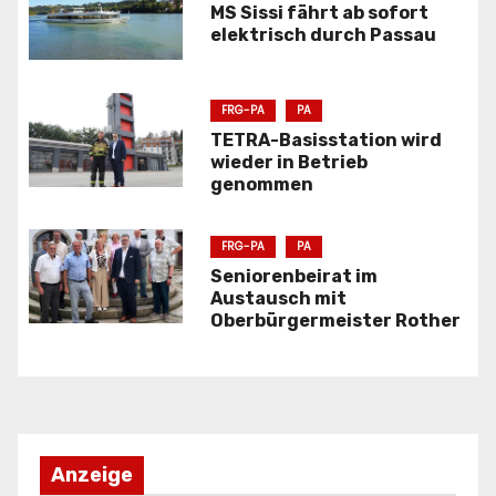
s
MS Sissi fährt ab sofort
elektrisch durch Passau
n
a
FRG-PA
PA
TETRA-Basisstation wird
v
wieder in Betrieb
genommen
i
g
FRG-PA
PA
Seniorenbeirat im
a
Austausch mit
Oberbürgermeister Rother
t
i
o
n
Anzeige