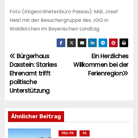
Foto (Abgeordnetenbüro Passau): MdL Josef
Heisl mit der Besuchergruppe des JGG in
Waldkirchen im Bayerischen Landtag.
Bürgerhaus
Ein Herzliches
B
Daxstein: Starkes
Willkommen bei der
e
Ehrenamt trifft
Ferienregion
i
politische
Unterstützung
t
r
Ähnlicher Beitrag
a
g
FRG-PA
PA