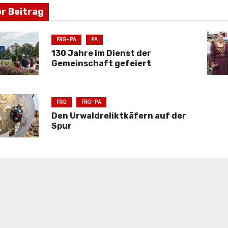
er Beitrag
FRG-PA
PA
130 Jahre im Dienst der
Gemeinschaft gefeiert
FRG
FRG-PA
Den Urwaldreliktkäfern auf der
Spur