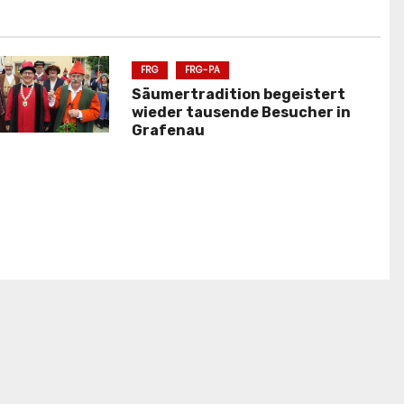
FRG
FRG-PA
Säumertradition begeistert
wieder tausende Besucher in
Grafenau