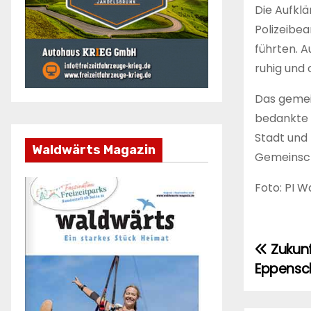
Die Aufklä
Polizeibe
führten. A
ruhig und
Das gemei
bedankte 
Stadt und 
Waldwärts Magazin
Gemeinsch
Foto: PI W
Zukunf
Beitr
Eppensc