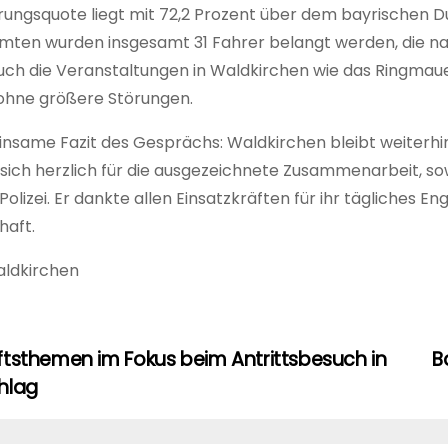
rungsquote liegt mit 72,2 Prozent über dem bayrischen Du
amten wurden insgesamt 31 Fahrer belangt werden, die n
uch die Veranstaltungen in Waldkirchen wie das Ringmauer
 ohne größere Störungen.
nsame Fazit des Gesprächs: Waldkirchen bleibt weiterhin 
sich herzlich für die ausgezeichnete Zusammenarbeit, sow
Polizei. Er dankte allen Einsatzkräften für ihr tägliches 
aft.
aldkirchen
tsthemen im Fokus beim Antrittsbesuch in
B
agsnavigation
hlag