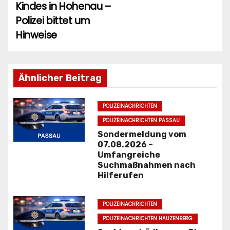
e
Kindes in Hohenau –
i
Polizei bittet um
Hinweise
t
r
Ähnlicher Beitrag
a
g
POLIZEINACHRICHTEN
s
POLIZEINACHRICHTEN PASSAU
Sondermeldung vom
n
07.08.2026 –
Umfangreiche
a
Suchmaßnahmen nach
Hilferufen
v
i
POLIZEINACHRICHTEN
POLIZEINACHRICHTEN HAUZENBERG
g