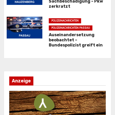
Sachbeschädigung – Pkw
zerkratzt
a
t
POLIZEINACHRICHTEN
i
POLIZEINACHRICHTEN PASSAU
Auseinandersetzung
o
beobachtet –
Bundespolizist greift ein
n
Anzeige