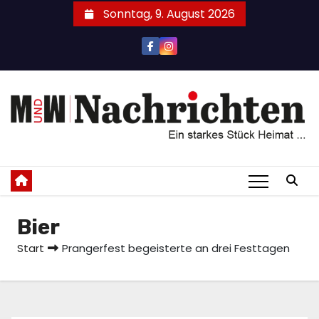
Zum
Sonntag, 9. August 2026
Inhalt
springen
Bier
Start
Prangerfest begeisterte an drei Festtagen