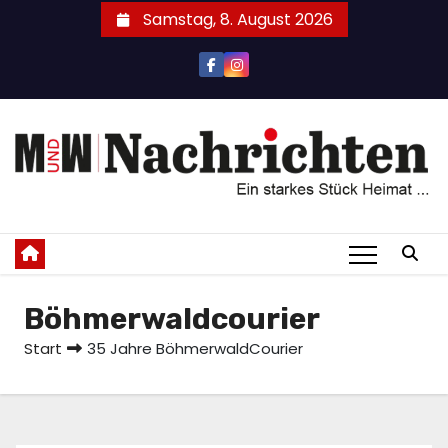
Zum
Samstag, 8. August 2026
Inhalt
springen
Böhmerwaldcourier
Start
35 Jahre BöhmerwaldCourier