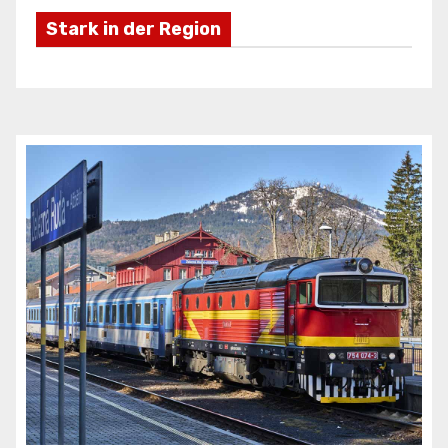
Stark in der Region
Freizeifahrzeuge Krieg
Ei
ANZEIGE
AN