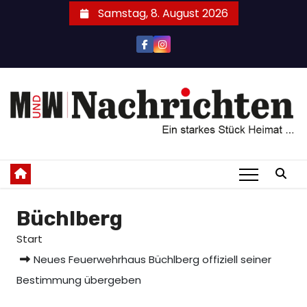
Zum
Samstag, 8. August 2026
Inhalt
springen
Büchlberg
Start
Neues Feuerwehrhaus Büchlberg offiziell seiner
Bestimmung übergeben