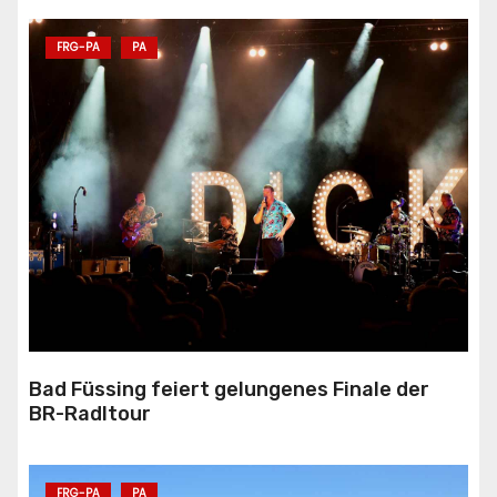
FRG-PA
PA
Bad Füssing feiert gelungenes Finale der
BR-Radltour
FRG-PA
PA