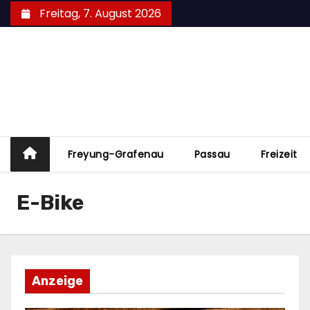
Zum
Freitag, 7. August 2026
Inhalt
springen
Freyung-Grafenau
Passau
Freizeit
E-Bike
Anzeige