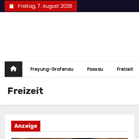
Zum
Freitag, 7. August 2026
Inhalt
springen
Freyung-Grafenau
Passau
Freizeit
Freizeit
Anzeige