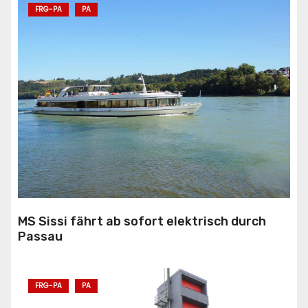
FRG-PA
PA
MS Sissi fährt ab sofort elektrisch durch
Passau
FRG-PA
PA