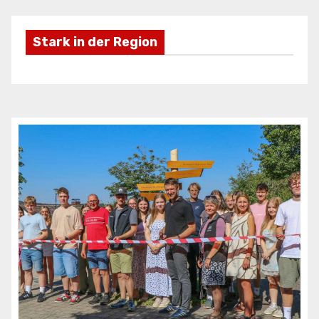
Stark in der Region
Freizeifahrzeuge Krieg
Ei
ANZEIGE
AN