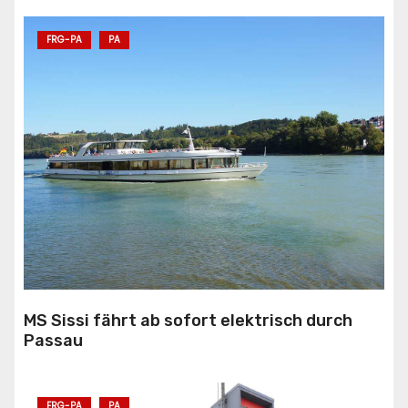
FRG-PA
PA
MS Sissi fährt ab sofort elektrisch durch
Passau
FRG-PA
PA