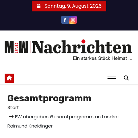
Zum
Sonntag, 9. August 2026
Inhalt
springen
Gesamtprogramm
Start
EW übergeben Gesamtprogramm an Landrat
Raimund Kneidinger