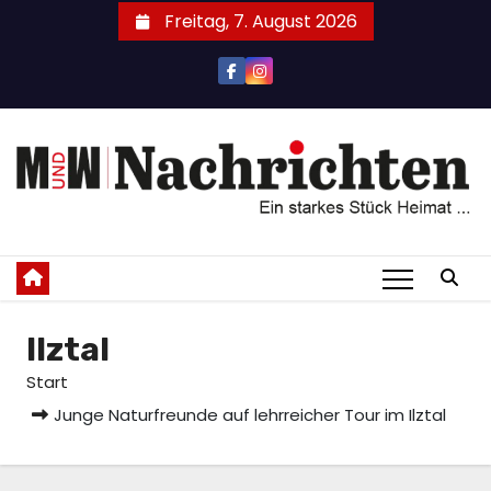
Zum
Freitag, 7. August 2026
Inhalt
springen
Ilztal
Start
Junge Naturfreunde auf lehrreicher Tour im Ilztal