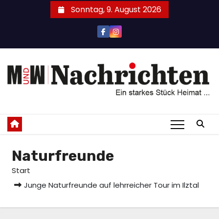
Zum
Sonntag, 9. August 2026
Inhalt
springen
Naturfreunde
Start
Junge Naturfreunde auf lehrreicher Tour im Ilztal