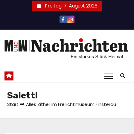
Zum
Freitag, 7. August 2026
Inhalt
springen
Salettl
Start
Alles Zither im Freilichtmuseum Finsterau