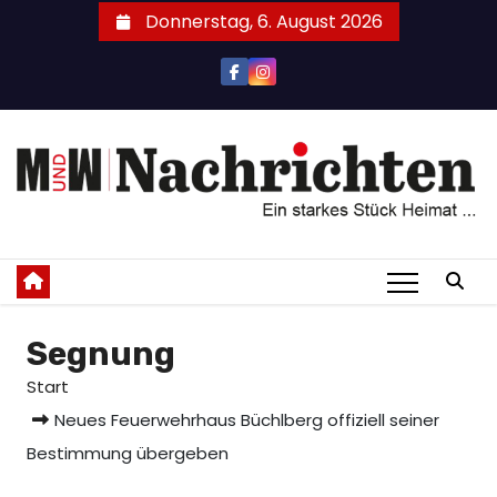
Zum
Donnerstag, 6. August 2026
Inhalt
springen
Segnung
Start
Neues Feuerwehrhaus Büchlberg offiziell seiner
Bestimmung übergeben