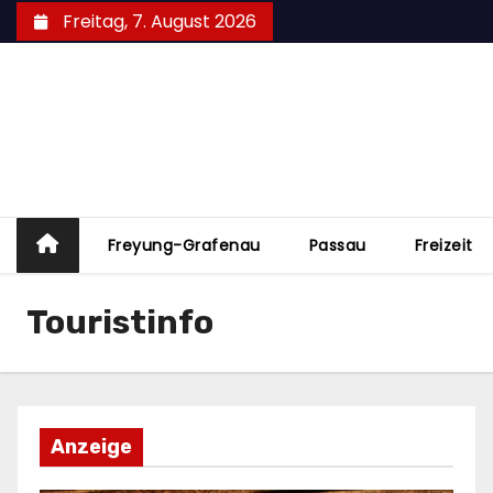
Zum
Freitag, 7. August 2026
Inhalt
springen
Freyung-Grafenau
Passau
Freizeit
Touristinfo
Anzeige