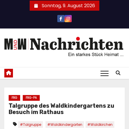
Zum
Sonntag, 9. August 2026
Inhalt
springen
FRG
FRG-PA
Talgruppe des Waldkindergartens zu
Besuch im Rathaus
#Talgruppe
#Waldkindergarten
#Waldkirchen