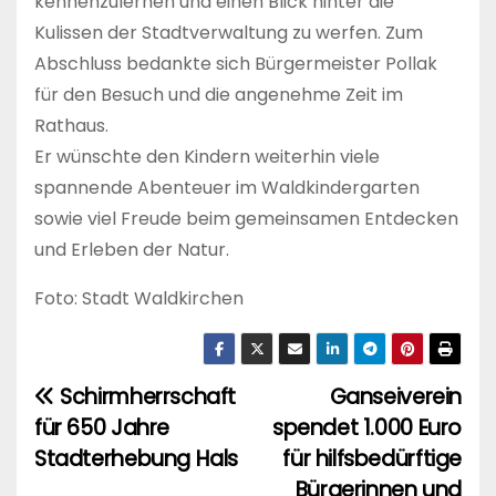
kennenzulernen und einen Blick hinter die
Kulissen der Stadtverwaltung zu werfen. Zum
Abschluss bedankte sich Bürgermeister Pollak
für den Besuch und die angenehme Zeit im
Rathaus.
Er wünschte den Kindern weiterhin viele
spannende Abenteuer im Waldkindergarten
sowie viel Freude beim gemeinsamen Entdecken
und Erleben der Natur.
Foto: Stadt Waldkirchen
Schirmherrschaft
Ganseiverein
B
für 650 Jahre
spendet 1.000 Euro
e
Stadterhebung Hals
für hilfsbedürftige
i
Bürgerinnen und