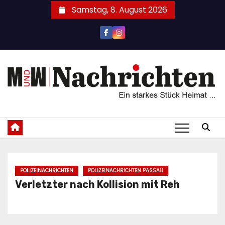
Zum
Samstag, 8. August 2026
Inhalt
springen
POLIZEINACHRICHTEN
POLIZEINACHRICHTEN PASSAU
Verletzter nach Kollision mit Reh