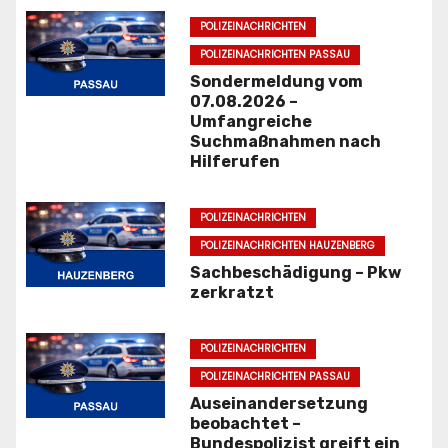
POLIZEINACHRICHTEN
a
POLIZEINACHRICHTEN PASSAU
g
Sondermeldung vom
07.08.2026 –
s
Umfangreiche
Suchmaßnahmen nach
n
Hilferufen
a
POLIZEINACHRICHTEN
v
POLIZEINACHRICHTEN HAUZENBERG
i
Sachbeschädigung – Pkw
zerkratzt
g
a
POLIZEINACHRICHTEN
POLIZEINACHRICHTEN PASSAU
t
Auseinandersetzung
beobachtet –
i
Bundespolizist greift ein