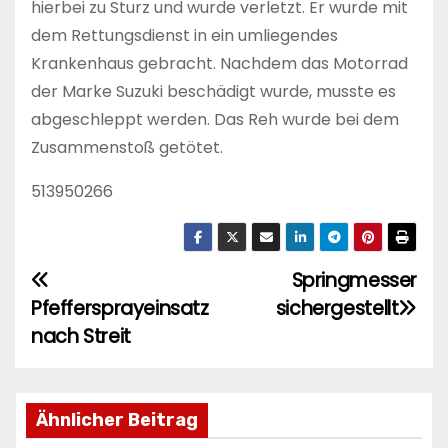
hierbei zu Sturz und wurde verletzt. Er wurde mit
dem Rettungsdienst in ein umliegendes
Krankenhaus gebracht. Nachdem das Motorrad
der Marke Suzuki beschädigt wurde, musste es
abgeschleppt werden. Das Reh wurde bei dem
Zusammenstoß getötet.
513950266
Springmesser
B
Pfeffersprayeinsatz
sichergestellt
e
nach Streit
i
t
Ähnlicher Beitrag
r