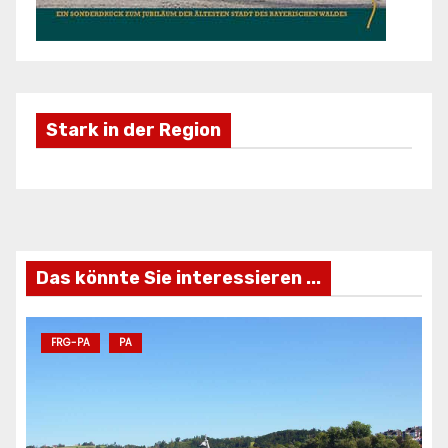
Stark in der Region
Freizeifahrzeuge Krieg
Ei
ANZEIGE
AN
Das könnte Sie interessieren ...
FRG-PA
PA