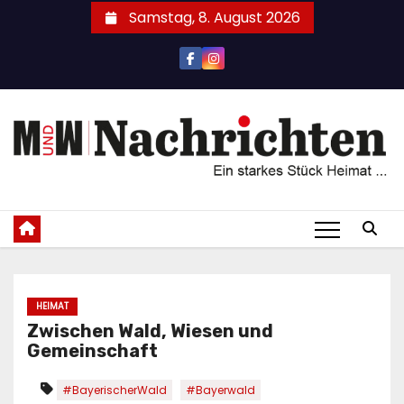
Zum
Samstag, 8. August 2026
Inhalt
springen
HEIMAT
Zwischen Wald, Wiesen und
Gemeinschaft
#BayerischerWald
#Bayerwald