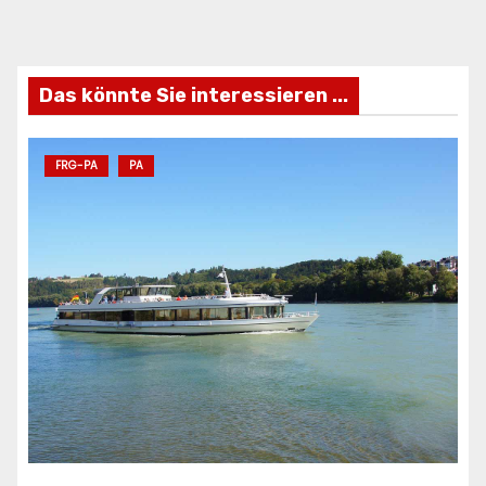
ANZEIGE
AN
Das könnte Sie interessieren ...
FRG-PA
PA