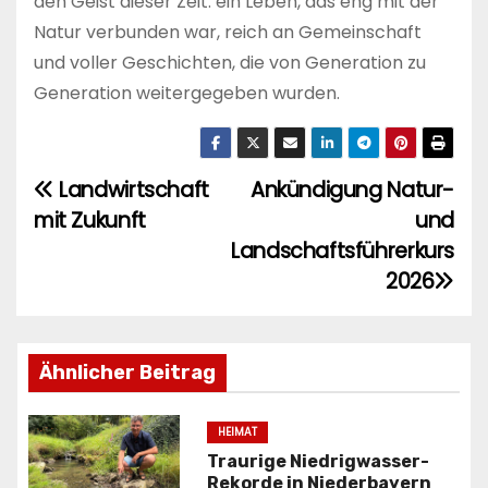
den Geist dieser Zeit: ein Leben, das eng mit der
Natur verbunden war, reich an Gemeinschaft
und voller Geschichten, die von Generation zu
Generation weitergegeben wurden.
Landwirtschaft
Ankündigung Natur-
B
mit Zukunft
und
e
Landschaftsführerkurs
i
2026
t
r
Ähnlicher Beitrag
a
HEIMAT
g
Traurige Niedrigwasser-
Rekorde in Niederbayern