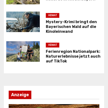
s
n
HEIMAT
a
Mystery-Krimi bringt den
Bayerischen Wald auf die
v
Kinoleinwand
i
HEIMAT
g
Ferienregion Nationalpark:
Naturerlebnisse jetzt auch
a
auf TikTok
t
i
o
Anzeige
n