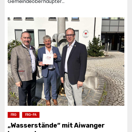
Gemeindeoberhäupter…
FRG
FRG-PA
„Wasserstände“ mit Aiwanger