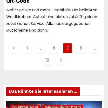
QR-Code
Mehr Service und mehr Flexibilität: Die beliebten
Waldkirchner Gutscheine bieten zukünftig einen
zusätzlichen Service: Alle neu ausgegebenen
Gutscheine sind dann…
Seitennummerierung
1
…
6
7
8
…
der
18
Beiträge
Das könnte Sie interessieren ...
POLIZEINACHRICHTEN
POLIZEINACHRICHTEN PASSAU