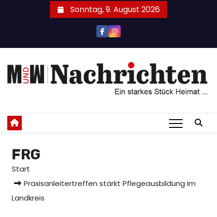
Zum
Sonntag, 9. August 2026
Inhalt
springen
FRG
Start
Praxisanleitertreffen stärkt Pflegeausbildung im
Landkreis