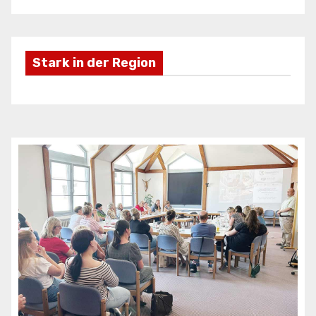
Stark in der Region
Freizeifahrzeuge Krieg
Ei
ANZEIGE
AN