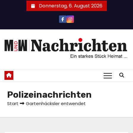
Zum
Donnerstag, 6. August 2026
Inhalt
springen
Polizeinachrichten
Start
Gartenhäcksler entwendet