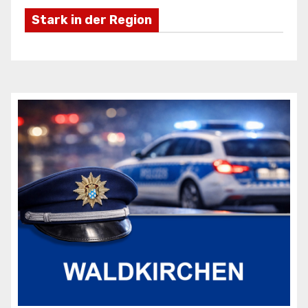
Stark in der Region
Freizeifahrzeuge Krieg
Ei
ANZEIGE
AN