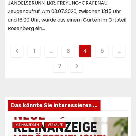
JANDELSBRUNN, LKR. FREYUNG-GRAFENAU.
Zeugenaufruf. Am 03.07.2026, zwischen 13:15 Uhr
und 16:00 Uhr, wurde aus einem Garten im Ortsteil
Rosenberg ein…
Seitennummerierung
1
…
3
4
5
…
der
7
Beiträge
Das könnte Sie interessieren ...
KLEINANZEIGEN
VERKAUFE