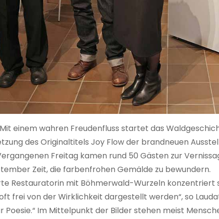
. Mit einem wahren Freudenfluss startet das Waldgeschic
tzung des Originaltitels Joy Flow der brandneuen Ausstel
Vergangenen Freitag kamen rund 50 Gästen zur Vernissag
eptember Zeit, die farbenfrohen Gemälde zu bewundern.
rte Restauratorin mit Böhmerwald-Wurzeln konzentriert si
ft frei von der Wirklichkeit dargestellt werden“, so Lauda
r Poesie.“ Im Mittelpunkt der Bilder stehen meist Mensch