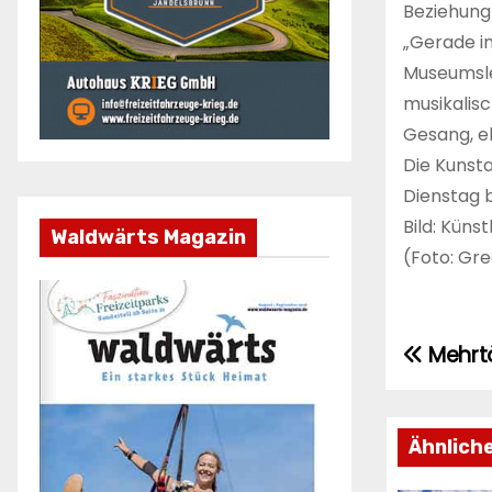
Beziehung 
„Gerade in
Museumslei
musikalis
Gesang, e
Die Kunst
Dienstag bi
Bild: Küns
Waldwärts Magazin
(Foto: Gr
Mehrtä
Beitr
Ähnlich