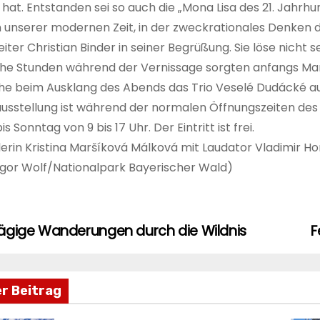
hat. Entstanden sei so auch die „Mona Lisa des 21. Jahrhun
 unserer modernen Zeit, in der zweckrationales Denken do
ter Christian Binder in seiner Begrüßung. Sie löse nicht s
che Stunden während der Vernissage sorgten anfangs Ma
he beim Ausklang des Abends das Trio Veselé Dudácké aus
ausstellung ist während der normalen Öffnungszeiten des
s Sonntag von 9 bis 17 Uhr. Der Eintritt ist frei.
tlerin Kristina Maršíková Málková mit Laudator Vladimir Ho
egor Wolf/Nationalpark Bayerischer Wald)
gige Wanderungen durch die Wildnis
F
agsnavigation
er Beitrag