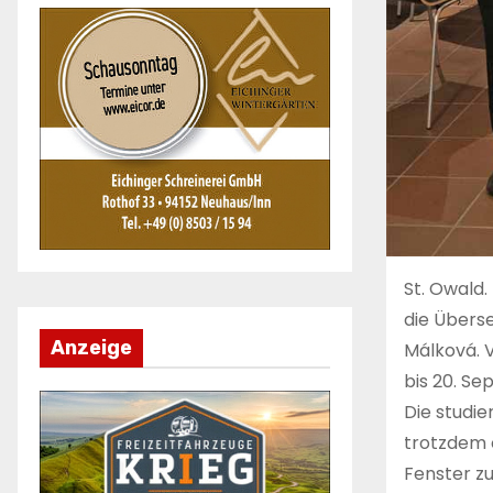
St. Owald
die Überse
Anzeige
Málková. 
bis 20. S
Die studie
trotzdem o
Fenster zu