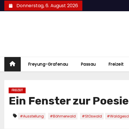
Zum
Donnerstag, 6. August 2026
Inhalt
springen
Freyung-Grafenau
Passau
Freizeit
FREIZEIT
Ein Fenster zur Poesie
#Ausstellung
#Böhmerwald
#StOswald
#Waldgesch