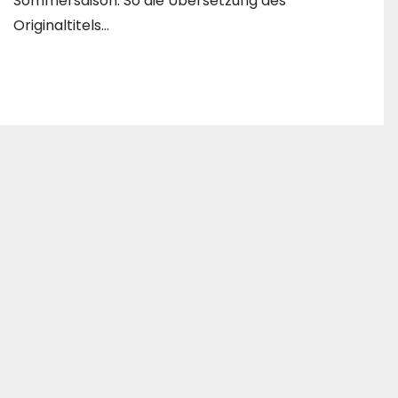
Sommersaison. So die Übersetzung des
Originaltitels…