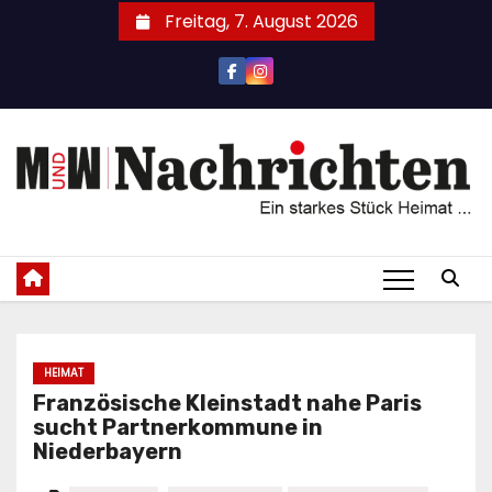
Zum
Freitag, 7. August 2026
Inhalt
springen
HEIMAT
Französische Kleinstadt nahe Paris
sucht Partnerkommune in
Niederbayern