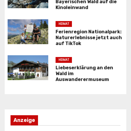
g
Bayerischen Wald auf die
Kinoleinwand
s
n
HEIMAT
Ferienregion Nationalpark:
a
Naturerlebnisse jetzt auch
auf TikTok
v
i
HEIMAT
Liebeserklärung an den
g
Wald im
Auswanderermuseum
a
t
i
o
Anzeige