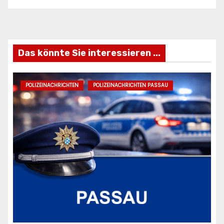
Freizeifahrzeuge Krieg
Ei
ANZEIGE
AN
Das könnte Sie interessieren ...
POLIZEINACHRICHTEN
POLIZEINACHRICHTEN PASSAU