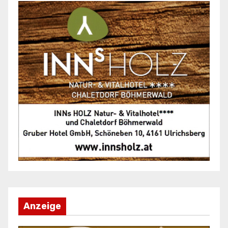
n
Anzeige