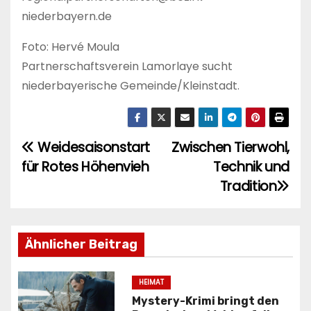
niederbayern.de
Foto: Hervé Moula
Partnerschaftsverein Lamorlaye sucht
niederbayerische Gemeinde/Kleinstadt.
Weidesaisonstart
Zwischen Tierwohl,
B
für Rotes Höhenvieh
Technik und
e
Tradition
i
t
Ähnlicher Beitrag
r
HEIMAT
a
Mystery-Krimi bringt den