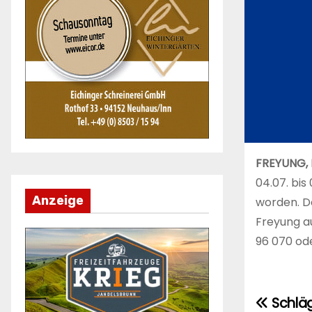
FREYUNG,
04.07. bis
Anzeige
worden. D
Freyung au
96 070 ode
Schläg
Beitr