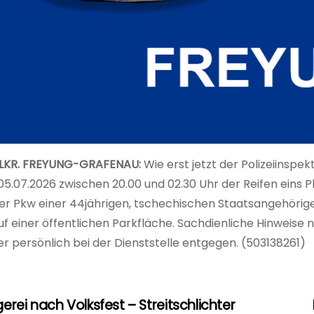
 LKR. FREYUNG-GRAFENAU:
Wie erst jetzt der Polizeiinspek
 05.07.2026 zwischen 20.00 und 02.30 Uhr der Reifen eins
er Pkw einer 44jährigen, tschechischen Staatsangehörige
f einer öffentlichen Parkfläche. Sachdienliche Hinweise n
r persönlich bei der Dienststelle entgegen. (503138261)
erei nach Volksfest – Streitschlichter
agsnavigation