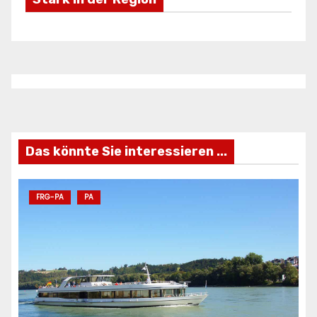
Freizeifahrzeuge Krieg
Ei
ANZEIGE
AN
Das könnte Sie interessieren ...
FRG-PA
PA