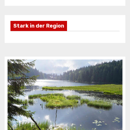
Stark in der Region
Freizeifahrzeuge Krieg
Ei
ANZEIGE
AN