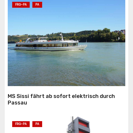
FRG-PA
PA
MS Sissi fährt ab sofort elektrisch durch
Passau
FRG-PA
PA