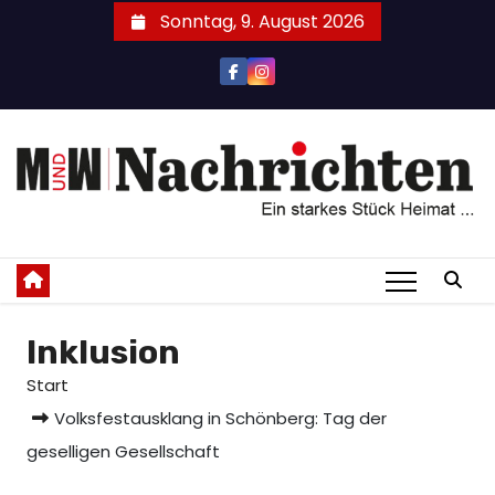
Zum
Sonntag, 9. August 2026
Inhalt
springen
Inklusion
Start
Volksfestausklang in Schönberg: Tag der
geselligen Gesellschaft