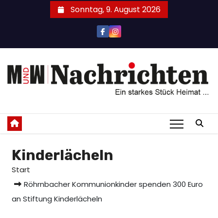
Zum
Sonntag, 9. August 2026
Inhalt
springen
Kinderlächeln
Start
Röhrnbacher Kommunionkinder spenden 300 Euro
an Stiftung Kinderlächeln