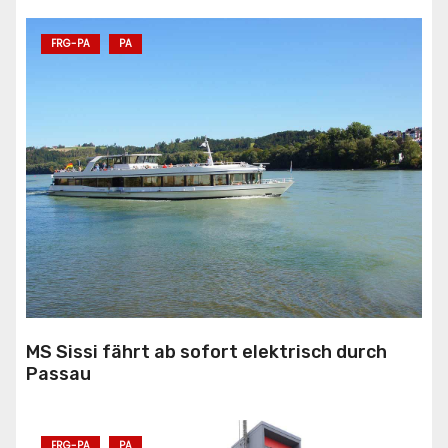
FRG-PA
PA
MS Sissi fährt ab sofort elektrisch durch
Passau
FRG-PA
PA