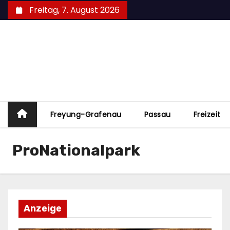
Zum
Freitag, 7. August 2026
Inhalt
springen
Freyung-Grafenau
Passau
Freizeit
ProNationalpark
Anzeige