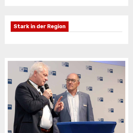
Stark in der Region
Freizeifahrzeuge Krieg
Ei
ANZEIGE
AN