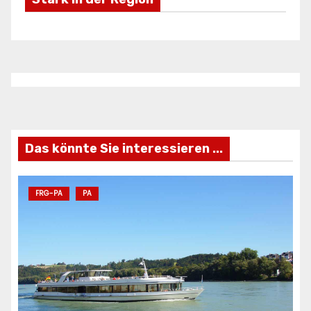
Freizeifahrzeuge Krieg
Ei
ANZEIGE
AN
Das könnte Sie interessieren ...
FRG-PA
PA