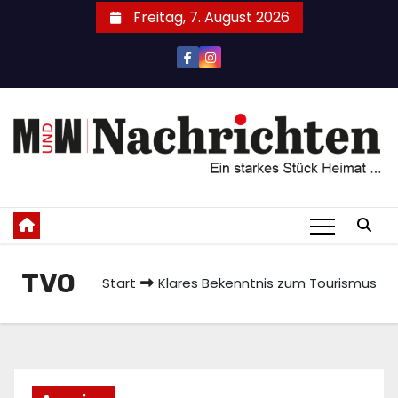
Zum
Freitag, 7. August 2026
Inhalt
springen
TVO
Start
Klares Bekenntnis zum Tourismus