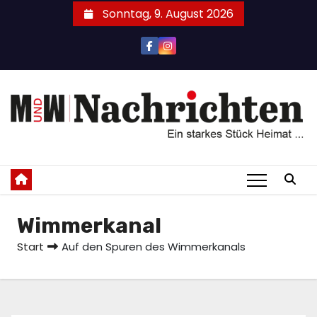
Zum
Sonntag, 9. August 2026
Inhalt
springen
Wimmerkanal
Start
Auf den Spuren des Wimmerkanals