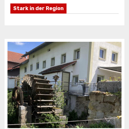
Stark in der Region
Freizeifahrzeuge Krieg
Ei
ANZEIGE
AN