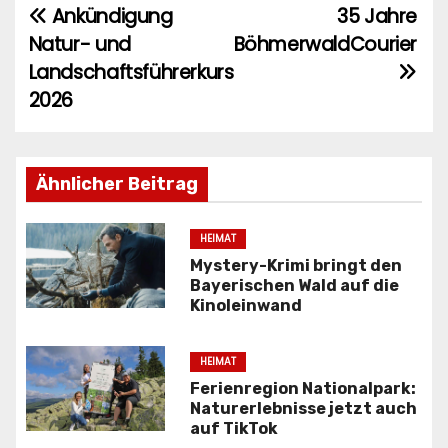
Ankündigung
35 Jahre
B
Natur- und
BöhmerwaldCourier
e
Landschaftsführerkurs
i
2026
t
r
Ähnlicher Beitrag
a
HEIMAT
g
Mystery-Krimi bringt den
Bayerischen Wald auf die
s
Kinoleinwand
n
HEIMAT
a
Ferienregion Nationalpark:
Naturerlebnisse jetzt auch
v
auf TikTok