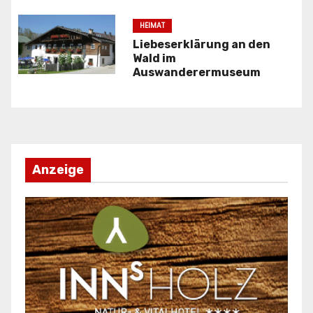
i
HEIMAT
g
Liebeserklärung an den
Wald im
a
Auswanderermuseum
t
i
o
Anzeige
n