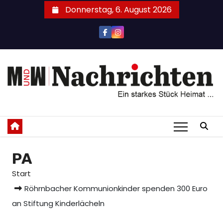
Zum
Donnerstag, 6. August 2026
Inhalt
springen
PA
Start
Röhrnbacher Kommunionkinder spenden 300 Euro
an Stiftung Kinderlächeln