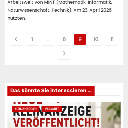
Arbeitswelt von MINT (Mathematik, Informatik,
Naturwissenschaft, Technik): Am 23. April 2026
nutzten…
Seitennummerierung
1
…
8
9
10
11
der
Beiträge
Das könnte Sie interessieren ...
KLEINANZEIGEN
VERKAUFE