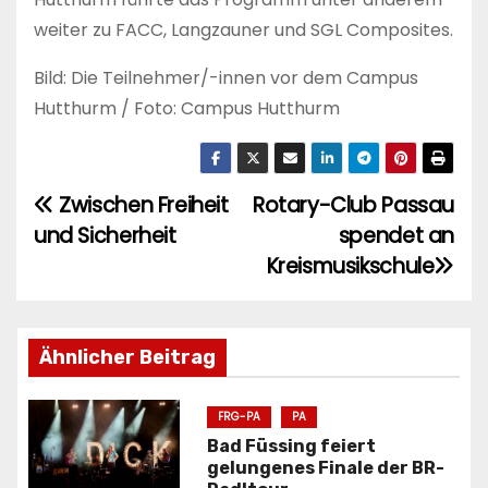
weiter zu FACC, Langzauner und SGL Composites.
Bild: Die Teilnehmer/-innen vor dem Campus
Hutthurm / Foto: Campus Hutthurm
Zwischen Freiheit
Rotary-Club Passau
B
und Sicherheit
spendet an
e
Kreismusikschule
i
t
Ähnlicher Beitrag
r
FRG-PA
PA
a
Bad Füssing feiert
g
gelungenes Finale der BR-