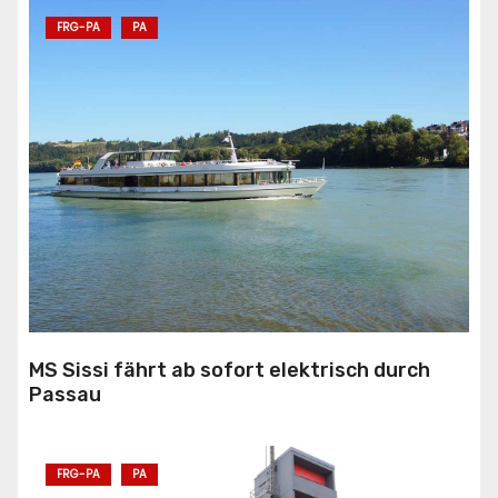
FRG-PA
PA
MS Sissi fährt ab sofort elektrisch durch
Passau
FRG-PA
PA