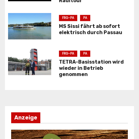
Radltour
s
n
FRG-PA
PA
MS Sissi fährt ab sofort
a
elektrisch durch Passau
v
FRG-PA
PA
i
TETRA-Basisstation wird
g
wieder in Betrieb
genommen
a
t
i
o
Anzeige
n