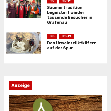
a
FRG
FRG-PA
Säumertradition
v
begeistert wieder
tausende Besucher in
i
Grafenau
g
FRG
FRG-PA
a
Den Urwaldreliktkäfern
auf der Spur
t
i
o
n
Anzeige