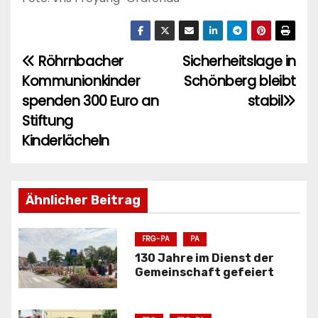
Röhrnbacher
Sicherheitslage in
B
Kommunionkinder
Schönberg bleibt
e
spenden 300 Euro an
stabil
i
Stiftung
Kinderlächeln
t
r
Ähnlicher Beitrag
a
g
FRG-PA
PA
s
130 Jahre im Dienst der
Gemeinschaft gefeiert
n