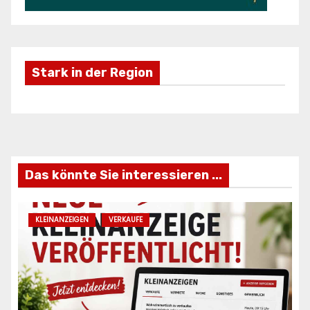
Stark in der Region
Freizeifahrzeuge Krieg
Ei
ANZEIGE
AN
Das könnte Sie interessieren ...
KLEINANZEIGEN
VERKAUFE