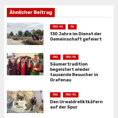
r
Ähnlicher Beitrag
a
g
FRG-PA
PA
s
130 Jahre im Dienst der
Gemeinschaft gefeiert
n
a
FRG
FRG-PA
Säumertradition
v
begeistert wieder
tausende Besucher in
i
Grafenau
g
FRG
FRG-PA
a
Den Urwaldreliktkäfern
auf der Spur
t