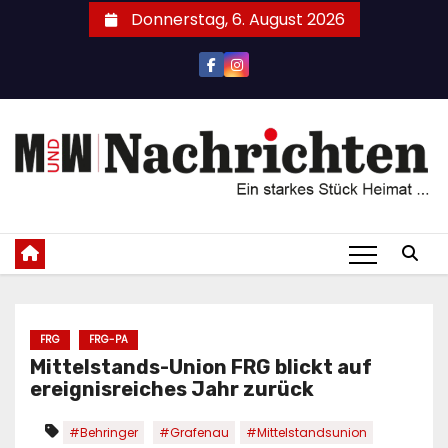
Zum
Donnerstag, 6. August 2026
Inhalt
springen
FRG
FRG-PA
Mittelstands-Union FRG blickt auf
ereignisreiches Jahr zurück
#Behringer
#Grafenau
#Mittelstandsunion