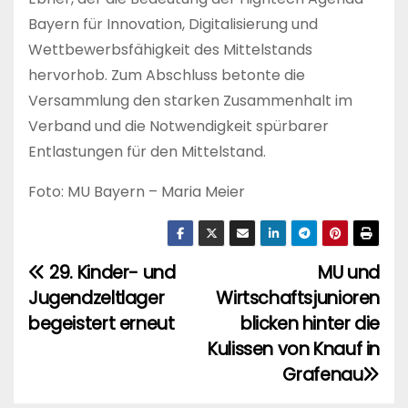
Bayern für Innovation, Digitalisierung und
Wettbewerbsfähigkeit des Mittelstands
hervorhob. Zum Abschluss betonte die
Versammlung den starken Zusammenhalt im
Verband und die Notwendigkeit spürbarer
Entlastungen für den Mittelstand.
Foto: MU Bayern – Maria Meier
29. Kinder- und
MU und
B
Jugendzeltlager
Wirtschaftsjunioren
e
begeistert erneut
blicken hinter die
i
Kulissen von Knauf in
Grafenau
t