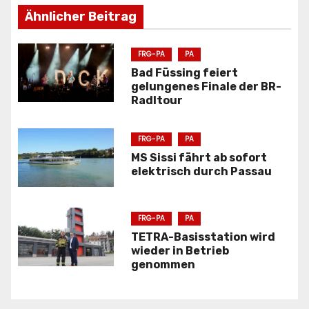
r
Ähnlicher Beitrag
a
FRG-PA
PA
g
Bad Füssing feiert
gelungenes Finale der BR-
s
Radltour
n
FRG-PA
PA
a
MS Sissi fährt ab sofort
elektrisch durch Passau
v
i
FRG-PA
PA
g
TETRA-Basisstation wird
wieder in Betrieb
a
genommen
t