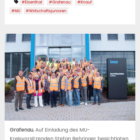
#Elsenthal
#Grafenau
#Knauf
#MU
#Wirtschaftsjunioren
Grafenau.
Auf Einladung des MU-
Kreisvorsitzenden Stefan Behringer besichtigten