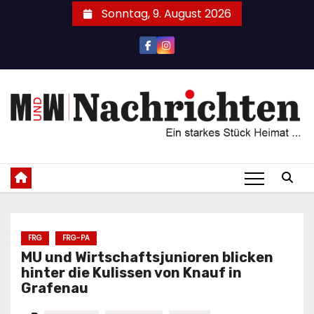
Zum
Sonntag, 9. August 2026
Inhalt
springen
FRG
FRG-PA
MU und Wirtschaftsjunioren blicken
hinter die Kulissen von Knauf in
Grafenau