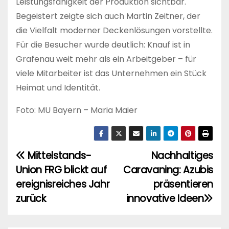
Leistungsfähigkeit der Produktion sichtbar.
Begeistert zeigte sich auch Martin Zeitner, der
die Vielfalt moderner Deckenlösungen vorstellte.
Für die Besucher wurde deutlich: Knauf ist in
Grafenau weit mehr als ein Arbeitgeber – für
viele Mitarbeiter ist das Unternehmen ein Stück
Heimat und Identität.
Foto: MU Bayern – Maria Maier
Mittelstands-
Nachhaltiges
B
Union FRG blickt auf
Caravaning: Azubis
e
ereignisreiches Jahr
präsentieren
i
zurück
innovative Ideen
t